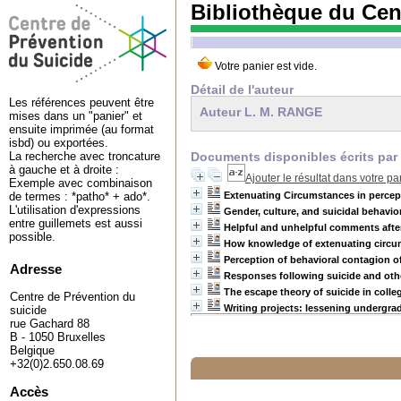
Bibliothèque du Cen
Détail de l'auteur
Les références peuvent être
Auteur L. M. RANGE
mises dans un "panier" et
ensuite imprimée (au format
isbd) ou exportées.
Documents disponibles écrits par 
La recherche avec troncature
à gauche et à droite :
Ajouter le résultat dans votre pa
Exemple avec combinaison
Extenuating Circumstances in percepti
de termes : *patho* + ado*.
L'utilisation d'expressions
Gender, culture, and suicidal behavior
entre guillemets est aussi
Helpful and unhelpful comments after 
possible.
How knowledge of extenuating circum
Perception of behavioral contagion o
Adresse
Responses following suicide and othe
The escape theory of suicide in colle
Centre de Prévention du
Writing projects: lessening undergra
suicide
rue Gachard 88
B - 1050 Bruxelles
Belgique
+32(0)2.650.08.69
Accès