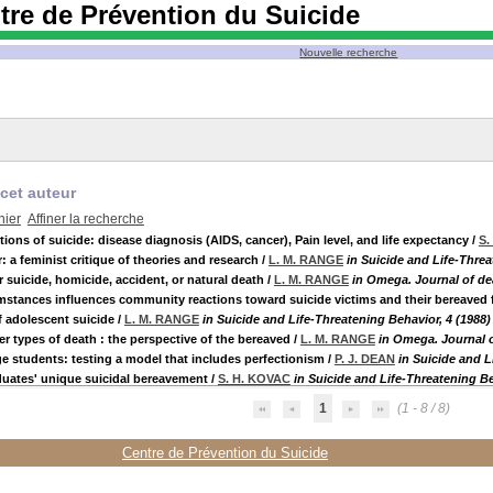
tre de Prévention du Suicide
Nouvelle recherche
cet auteur
nier
Affiner la recherche
ons of suicide: disease diagnosis (AIDS, cancer), Pain level, and life expectancy
/
S.
: a feminist critique of theories and research
/
L. M. RANGE
in Suicide and Life-Threa
suicide, homicide, accident, or natural death
/
L. M. RANGE
in Omega. Journal of de
stances influences community reactions toward suicide victims and their bereaved 
f adolescent suicide
/
L. M. RANGE
in Suicide and Life-Threatening Behavior, 4 (1988)
r types of death : the perspective of the bereaved
/
L. M. RANGE
in Omega. Journal o
ge students: testing a model that includes perfectionism
/
P. J. DEAN
in Suicide and L
duates' unique suicidal bereavement
/
S. H. KOVAC
in Suicide and Life-Threatening Be
1
(1 - 8 / 8)
Centre de Prévention du Suicide