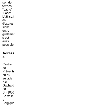
son de
termes :
*patho*
+ ado*.
L'utilisati
on
d'expres
sions
entre
guillemet
s est
aussi
possible.
Adress
e
Centre
de
Préventi
on du
suicide
rue
Gachard
88
B - 1050
Bruxelle
s
Belgique