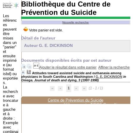
Bibliothèque du Centre de
Prévention du Suicide
Les
référenc
Nouvelle recherche
es
peuvent
être
Détail de l'auteur
mises
dans un
Auteur G. E. DICKINSON
"panier"
et
ensuite
Documents disponibles écrits par cet auteur
imprimé
e (au
Ajouter le résultat dans votre panier
Affiner la recherche
format
Attitudes toward assisted suicide and euthanasia among
isbd) ou
physicians in South Carolina and Washington
/
G. E. DICKINSON
in
exportée
Omega. Journal of death and dying, 3 (1997-1998)
s.
La
1
(1 - 1 / 1)
recherch
e avec
Centre de Prévention du Suicide
troncatur
Hébergement :
TIPOS Consulting
e à
gauche
et à
droite :
Exemple
avec
combinai