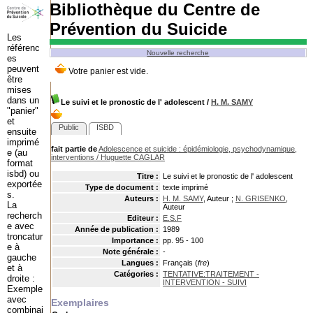
Bibliothèque du Centre de
Prévention du Suicide
Les
référenc
Nouvelle recherche
es
peuvent
être
mises
dans un
Le suivi et le pronostic de l' adolescent
/
H. M. SAMY
"panier"
et
Public
ISBD
ensuite
imprimé
fait partie de
Adolescence et suicide : épidémiologie, psychodynamique,
e (au
interventions
/
Huguette CAGLAR
format
isbd) ou
Titre :
Le suivi et le pronostic de l' adolescent
exportée
Type de document :
texte imprimé
s.
Auteurs :
H. M. SAMY
, Auteur ;
N. GRISENKO
,
La
Auteur
recherch
Editeur :
E.S.F
e avec
Année de publication :
1989
troncatur
Importance :
pp. 95 - 100
e à
Note générale :
-
gauche
Langues :
Français (
fre
)
et à
Catégories :
TENTATIVE:TRAITEMENT -
droite :
INTERVENTION - SUIVI
Exemple
avec
Exemplaires
combinai