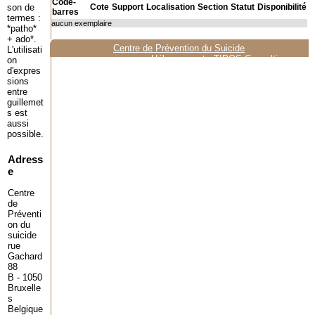
Code-
son de
Cote
Support
Localisation
Section
Statut
Disponibilité
barres
termes :
aucun exemplaire
*patho*
+ ado*.
Centre de Prévention du Suicide
L'utilisati
Hébergement :
TIPOS Consulting
on
d'expres
sions
entre
guillemet
s est
aussi
possible.
Adress
e
Centre
de
Préventi
on du
suicide
rue
Gachard
88
B - 1050
Bruxelle
s
Belgique