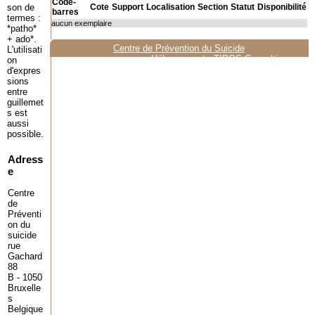
Code-
son de
Cote
Support
Localisation
Section
Statut
Disponibilité
barres
termes :
aucun exemplaire
*patho*
+ ado*.
Centre de Prévention du Suicide
L'utilisati
Hébergement :
TIPOS Consulting
on
d'expres
sions
entre
guillemet
s est
aussi
possible.
Adress
e
Centre
de
Préventi
on du
suicide
rue
Gachard
88
B - 1050
Bruxelle
s
Belgique