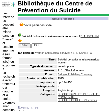
Bibliothèque du Centre de
Prévention du Suicide
Les
référenc
Nouvelle recherche
es
peuvent
être
mises
dans un
Suicidal behavior in asian-american women
/
F. A. IBRAHIM
"panier"
et
Public
ISBD
ensuite
imprimé
fait partie de
Women and suicidal behavior
/
S. S. CANETTO
e (au
format
Titre :
Suicidal behavior in asian-american
isbd) ou
women
exportée
Type de document :
texte imprimé
s.
Auteurs :
F. A. IBRAHIM
, Auteur
La
Editeur :
Stringer Publishing Company
recherch
Année de publication :
1995
e avec
Importance :
pp. 144-156
troncatur
Note générale :
-
e à
Langues :
Anglais (
eng
)
gauche
Catégories :
SUICIDE:PAYS - ETHNIE - VILLE -
et à
COMMUNAUTE
droite :
SUICIDE:POPULATION:femmes
Exemple
avec
Exemplaires
combinai