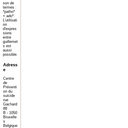
son de
termes :
*patho*
+ ado*.
L'utilisati
on
d'expres
sions
entre
guillemet
s est
aussi
possible.
Adress
e
Centre
de
Préventi
on du
suicide
rue
Gachard
88
B - 1050
Bruxelle
s
Belgique