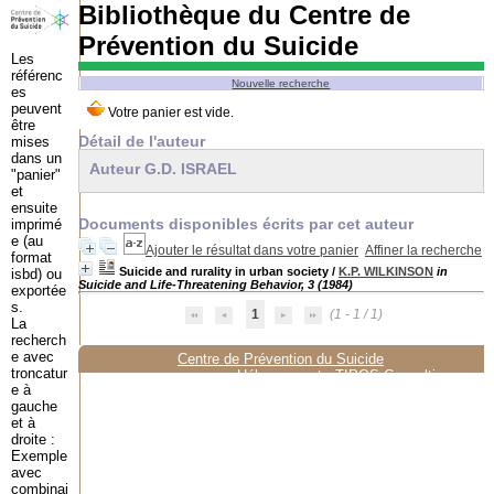
Bibliothèque du Centre de
Prévention du Suicide
Les
référenc
Nouvelle recherche
es
peuvent
être
Détail de l'auteur
mises
dans un
Auteur G.D. ISRAEL
"panier"
et
ensuite
Documents disponibles écrits par cet auteur
imprimé
e (au
Ajouter le résultat dans votre panier
Affiner la recherche
format
Suicide and rurality in urban society
/
K.P. WILKINSON
in
isbd) ou
Suicide and Life-Threatening Behavior, 3 (1984)
exportée
s.
1
(1 - 1 / 1)
La
recherch
e avec
Centre de Prévention du Suicide
troncatur
Hébergement :
TIPOS Consulting
e à
gauche
et à
droite :
Exemple
avec
combinai