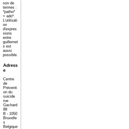
son de
termes :
*patho*
+ ado*.
L'utilisati
on
d'expres
sions
entre
guillemet
s est
aussi
possible.
Adress
e
Centre
de
Préventi
on du
suicide
rue
Gachard
88
B - 1050
Bruxelle
s
Belgique