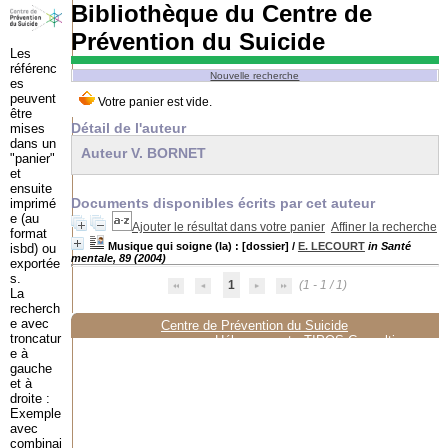
Bibliothèque du Centre de
Prévention du Suicide
Les
référenc
Nouvelle recherche
es
peuvent
être
Détail de l'auteur
mises
dans un
Auteur V. BORNET
"panier"
et
ensuite
Documents disponibles écrits par cet auteur
imprimé
e (au
Ajouter le résultat dans votre panier
Affiner la recherche
format
Musique qui soigne (la) : [dossier]
/
E. LECOURT
in Santé
isbd) ou
mentale, 89 (2004)
exportée
s.
1
(1 - 1 / 1)
La
recherch
e avec
Centre de Prévention du Suicide
troncatur
Hébergement :
TIPOS Consulting
e à
gauche
et à
droite :
Exemple
avec
combinai