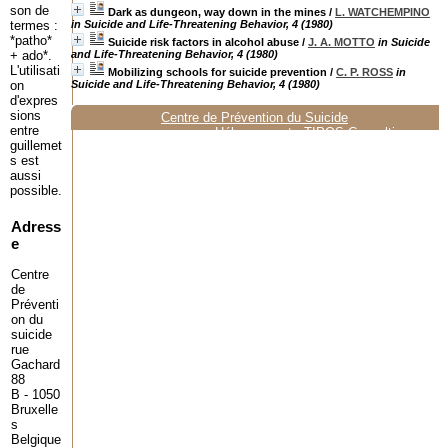
son de
Dark as dungeon, way down in the mines
/
L. WATCHEMPINO
termes :
in Suicide and Life-Threatening Behavior, 4 (1980)
*patho*
Suicide risk factors in alcohol abuse
/
J. A. MOTTO
in Suicide
+ ado*.
and Life-Threatening Behavior, 4 (1980)
L'utilisati
Mobilizing schools for suicide prevention
/
C. P. ROSS
in
on
Suicide and Life-Threatening Behavior, 4 (1980)
d'expres
sions
Centre de Prévention du Suicide
entre
Hébergement :
TIPOS Consulting
guillemet
s est
aussi
possible.
Adress
e
Centre
de
Préventi
on du
suicide
rue
Gachard
88
B - 1050
Bruxelle
s
Belgique