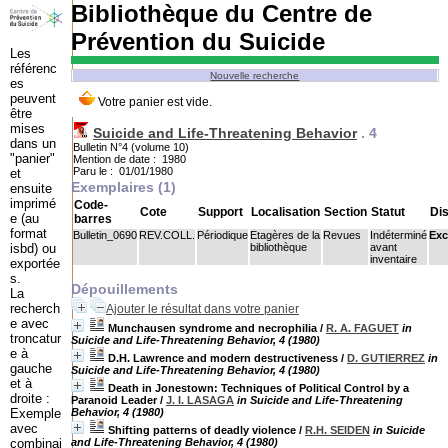
Bibliothèque du Centre de
Prévention du Suicide
Les
référenc
Nouvelle recherche
es
peuvent
être
mises
Suicide and Life-Threatening Behavior
.
4
dans un
Bulletin N°4 (volume 10)
"panier"
Mention de date : 1980
Paru le : 01/01/1980
et
Exemplaires (1)
ensuite
imprimé
Code-
Cote
Support
Localisation
Section
Statut
Dis
e (au
barres
format
Bulletin_0690
REV.COLL.
Périodique
Etagères de la
Revues
Indéterminé
Exc
isbd) ou
bibliothèque
avant
inventaire
exportée
s.
Dépouillements
La
recherch
Ajouter le résultat dans votre panier
e avec
Munchausen syndrome and necrophilia
/
R. A. FAGUET
in
troncatur
Suicide and Life-Threatening Behavior, 4 (1980)
e à
D.H. Lawrence and modern destructiveness
/
D. GUTIERREZ
in
gauche
Suicide and Life-Threatening Behavior, 4 (1980)
et à
Death in Jonestown: Techniques of Political Control by a
droite :
Paranoid Leader
/
J. I. LASAGA
in Suicide and Life-Threatening
Exemple
Behavior, 4 (1980)
avec
Shifting patterns of deadly violence
/
R.H. SEIDEN
in Suicide
combinai
and Life-Threatening Behavior, 4 (1980)