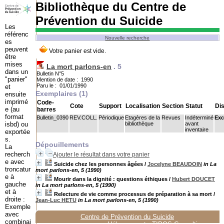
Bibliothèque du Centre de
Prévention du Suicide
Les
référenc
Nouvelle recherche
es
peuvent
être
mises
La mort parlons-en
.
5
dans un
Bulletin N°5
"panier"
Mention de date : 1990
Paru le : 01/01/1990
et
Exemplaires (1)
ensuite
imprimé
Code-
Cote
Support
Localisation
Section
Statut
Dis
e (au
barres
format
Bulletin_0390
REV.COLL.
Périodique
Etagères de la
Revues
Indéterminé
Exc
isbd) ou
bibliothèque
avant
inventaire
exportée
s.
Dépouillements
La
recherch
Ajouter le résultat dans votre panier
e avec
Suicide chez les personnes âgées
/
Jocelyne BEAUDOIN
in La
troncatur
mort parlons-en, 5 (1990)
e à
Mourir dans la dignité : questions éthiques
/
Hubert DOUCET
gauche
in La mort parlons-en, 5 (1990)
et à
Relecture de vie comme processus de préparation à sa mort
/
droite :
Jean-Luc HETU
in La mort parlons-en, 5 (1990)
Exemple
avec
Centre de Prévention du Suicide
combinai