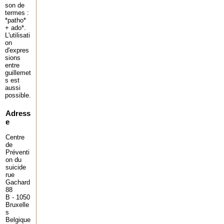
Hébergement :
TIPOS Consulting
son de
termes :
*patho*
+ ado*.
L'utilisati
on
d'expres
sions
entre
guillemet
s est
aussi
possible.
Adress
e
Centre
de
Préventi
on du
suicide
rue
Gachard
88
B - 1050
Bruxelle
s
Belgique