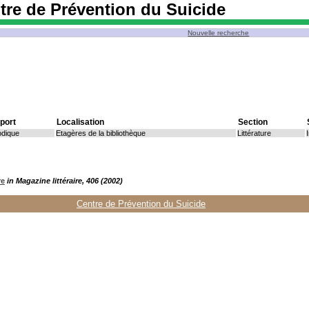
tre de Prévention du Suicide
Nouvelle recherche
port
Localisation
Section
odique
Etagères de la bibliothèque
Littérature
re
in Magazine littéraire, 406 (2002)
Centre de Prévention du Suicide