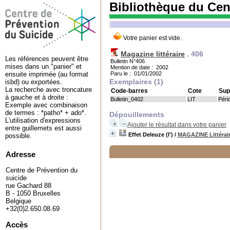
Bibliothèque du Cen
Magazine littéraire
.
406
Les références peuvent être
Bulletin N°406
mises dans un "panier" et
Mention de date : 2002
Paru le : 01/01/2002
ensuite imprimée (au format
Exemplaires (1)
isbd) ou exportées.
La recherche avec troncature
Code-barres
Cote
Sup
à gauche et à droite :
Bulletin_0402
LIT
Péri
Exemple avec combinaison
de termes : *patho* + ado*.
Dépouillements
L'utilisation d'expressions
Ajouter le résultat dans votre panier
entre guillemets est aussi
Effet Deleuze (l')
/
MAGAZINE Littérai
possible.
Adresse
Centre de Prévention du
suicide
rue Gachard 88
B - 1050 Bruxelles
Belgique
+32(0)2.650.08.69
Accès