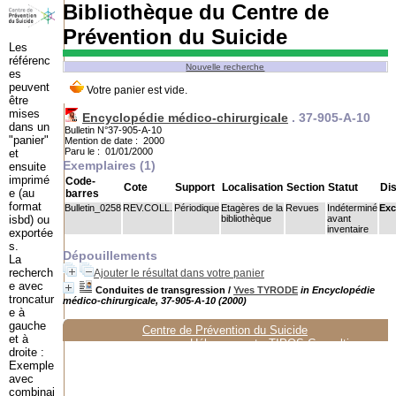
Bibliothèque du Centre de
Prévention du Suicide
Les
référenc
Nouvelle recherche
es
peuvent
être
mises
Encyclopédie médico-chirurgicale
.
37-905-A-10
dans un
Bulletin N°37-905-A-10
"panier"
Mention de date : 2000
Paru le : 01/01/2000
et
Exemplaires (1)
ensuite
imprimé
Code-
Cote
Support
Localisation
Section
Statut
Dis
e (au
barres
format
Bulletin_0258
REV.COLL.
Périodique
Etagères de la
Revues
Indéterminé
Exc
isbd) ou
bibliothèque
avant
inventaire
exportée
s.
Dépouillements
La
recherch
Ajouter le résultat dans votre panier
e avec
Conduites de transgression
/
Yves TYRODE
in Encyclopédie
troncatur
médico-chirurgicale, 37-905-A-10 (2000)
e à
gauche
Centre de Prévention du Suicide
et à
Hébergement :
TIPOS Consulting
droite :
Exemple
avec
combinai