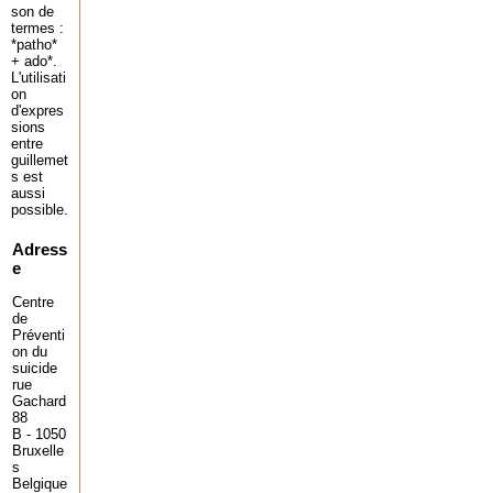
son de
termes :
*patho*
+ ado*.
L'utilisati
on
d'expres
sions
entre
guillemet
s est
aussi
possible.
Adress
e
Centre
de
Préventi
on du
suicide
rue
Gachard
88
B - 1050
Bruxelle
s
Belgique