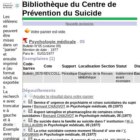
Bibliothèque du Centre de
Prévention du Suicide
Les
référenc
Nouvelle recherche
es
peuvent
être
mises
Psychologie médicale
.
05
dans un
Bulletin N°05 (volume 09)
"panier"
Mention de date : 1977
Paru le : 01/01/1977
et
Exemplaires (1)
ensuite
imprimé
Code-
Cote
Support
Localisation
Section
Statut
Dis
e (au
barres
format
Bulletin_0578
REV.COLL.
Périodique
Etagères de la
Revues
Indéterminé
Exc
isbd) ou
bibliothèque
avant
inventaire
exportée
s.
Dépouillements
La
recherch
Ajouter le résultat dans votre panier
e avec
Service d' urgence de psychiatrie et crises suicidaires du sujet
troncatur
jeune
/
Bernard CHAUVOT
in Psychologie médicale, 05 (1977)
e à
Aspect iatrogène et pharmacogène de certaines crises
gauche
suicidaires
/
Bernard CHAUVOT
in Psychologie médicale, 05 (1977)
et à
Du suicide dans la famille au suicide dans l' institution
/
M-J.
droite :
COLLAUDIN
in Psychologie médicale, 05 (1977)
Exemple
La crise suicidaire comme moment fécond d' une vie
/
Y.
avec
GOUIRAN
in Psychologie médicale, 05 (1977)
combinai