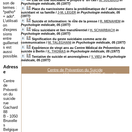
Etat de mal suicidaire. A propos d' un cas
/
M. JOLIBOIS
in
son de
Psychologie médicale, 05 (1977)
termes :
Place du narcissisme dans la problématique de l' adolescent
*patho*
suicidant et sa famille
/
J-M. LEGER
in Psychologie médicale, 05
+ ado*.
(1977)
L'utilisati
Suicide et information: le rôle de la presse
/
R. MENAHEM
in
on
Psychologie médicale, 05 (1977)
d'expres
Vécu suicidaire et lien transférentiel
/
H. SCHARBACH
in
sions
Psychologie médicale, 05 (1977)
entre
Signification du geste suicidaire comme acte de
guillemet
communication
/
M. TALEGHANI
in Psychologie médicale, 05 (1977)
s est
Expérience de vingt ans au Centre Médical de Prévention du
aussi
suicide à Berlin
/
K. THOMAS
in Psychologie médicale, 05 (1977)
possible.
Tentative de suicide et anorexigènes
/
Y. VIEU
in Psychologie
médicale, 05 (1977)
Adress
Centre de Prévention du Suicide
e
Hébergement :
TIPOS Consulting
Centre
de
Préventi
on du
suicide
rue
Gachard
88
B - 1050
Bruxelle
s
Belgique