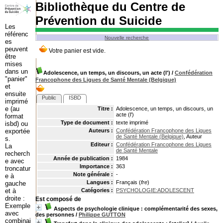
Bibliothèque du Centre de
Prévention du Suicide
Les
référenc
Nouvelle recherche
es
peuvent
être
mises
dans un
Adolescence, un temps, un discours, un acte (l')
/
Confédération
"panier"
Francophone des Ligues de Santé Mentale (Belgique)
et
ensuite
Public
ISBD
imprimé
e (au
Titre :
Adolescence, un temps, un discours, un
acte (l')
format
Type de document :
texte imprimé
isbd) ou
exportée
Auteurs :
Confédération Francophone des Ligues
de Santé Mentale (Belgique)
, Auteur
s.
Editeur :
Confédération Francophone des Ligues
La
de Santé Mentale
recherch
Année de publication :
1984
e avec
Importance :
363
troncatur
Note générale :
-
e à
Langues :
Français (
fre
)
gauche
et à
Catégories :
PSYCHOLOGIE:ADOLESCENT
droite :
Est composé de
Exemple
Aspects de psychologie clinique : complémentarité des sexes,
avec
des personnes
/
Philippe GUTTON
combinai