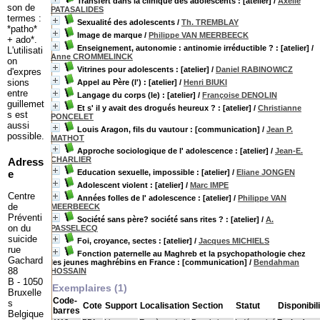
Transfert dans la clinique des adolescents : [atelier]
/
Axelle
son de
PATASALIDES
termes :
Sexualité des adolescents
/
Th. TREMBLAY
*patho*
Image de marque
/
Philippe VAN MEERBEECK
+ ado*.
Enseignement, autonomie : antinomie irréductible ? : [atelier]
/
L'utilisati
Anne CROMMELINCK
on
Vitrines pour adolescents : [atelier]
/
Daniel RABINOWICZ
d'expres
sions
Appel au Père (l') : [atelier]
/
Henri BIUKI
entre
Langage du corps (le) : [atelier]
/
Françoise DENOLIN
guillemet
Et s' il y avait des drogués heureux ? : [atelier]
/
Christianne
s est
PONCELET
aussi
Louis Aragon, fils du vautour : [communication]
/
Jean P.
possible.
MATHOT
Approche sociologique de l' adolescence : [atelier]
/
Jean-E.
CHARLIER
Adress
e
Education sexuelle, impossible : [atelier]
/
Eliane JONGEN
Adolescent violent : [atelier]
/
Marc IMPE
Centre
Années folles de l' adolescence : [atelier]
/
Philippe VAN
de
MEERBEECK
Préventi
Société sans père? société sans rites ? : [atelier]
/
A.
on du
PASSELECQ
suicide
Foi, croyance, sectes : [atelier]
/
Jacques MICHIELS
rue
Fonction paternelle au Maghreb et la psychopathologie chez
Gachard
les jeunes maghrébins en France : [communication]
/
Bendahman
88
HOSSAIN
B - 1050
Exemplaires (1)
Bruxelle
Code-
s
Cote
Support
Localisation
Section
Statut
Disponibil
barres
Belgique