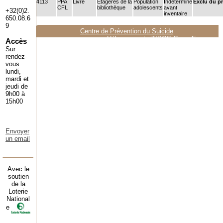
4113
PPA
Livre
Etagères de la
Population
Indéterminé
Exclu du pr
CFL
bibliothèque
adolescents
avant
+32(0)2.
inventaire
650.08.6
9
Centre de Prévention du Suicide
Hébergement :
TIPOS Consulting
Accès
Sur
rendez-
vous
lundi,
mardi et
jeudi de
9h00 à
15h00
Envoyer
un email
Avec le
soutien
de la
Loterie
National
e