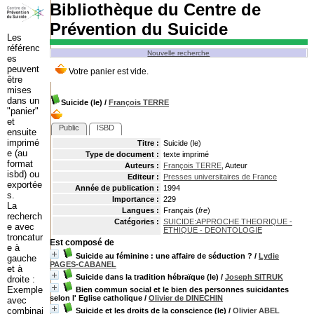
Bibliothèque du Centre de
Prévention du Suicide
Les
référenc
Nouvelle recherche
es
peuvent
être
mises
dans un
Suicide (le)
/
François TERRE
"panier"
et
Public
ISBD
ensuite
imprimé
Titre :
Suicide (le)
e (au
Type de document :
texte imprimé
format
Auteurs :
François TERRE
, Auteur
isbd) ou
Editeur :
Presses universitaires de France
exportée
Année de publication :
1994
s.
Importance :
229
La
Langues :
Français (
fre
)
recherch
Catégories :
SUICIDE:APPROCHE THEORIQUE -
e avec
ETHIQUE - DEONTOLOGIE
troncatur
Est composé de
e à
Suicide au féminine : une affaire de séduction ?
/
Lydie
gauche
PAGES-CABANEL
et à
Suicide dans la tradition hébraïque (le)
/
Joseph SITRUK
droite :
Exemple
Bien commun social et le bien des personnes suicidantes
selon l' Eglise catholique
/
Olivier de DINECHIN
avec
combinai
Suicide et les droits de la conscience (le)
/
Olivier ABEL