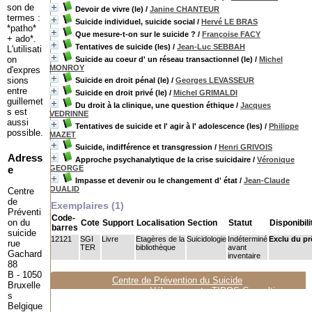
son de
Devoir de vivre (le)
/
Janine CHANTEUR
termes :
Suicide individuel, suicide social
/
Hervé LE BRAS
*patho*
Que mesure-t-on sur le suicide ?
/
Françoise FACY
+ ado*.
Tentatives de suicide (les)
/
Jean-Luc SEBBAH
L'utilisati
on
Suicide au coeur d' un réseau transactionnel (le)
/
Michel
MONROY
d'expres
sions
Suicide en droit pénal (le)
/
Georges LEVASSEUR
entre
Suicide en droit privé (le)
/
Michel GRIMALDI
guillemet
Du droit à la clinique, une question éthique
/
Jacques
s est
VEDRINNE
aussi
Tentatives de suicide et l' agir à l' adolescence (les)
/
Philippe
possible.
MAZET
Suicide, indifférence et transgression
/
Henri GRIVOIS
Adress
Approche psychanalytique de la crise suicidaire
/
Véronique
e
GEORGE
Impasse et devenir ou le changement d' état
/
Jean-Claude
OUALID
Centre
de
Exemplaires (1)
Préventi
Code-
on du
Cote
Support
Localisation
Section
Statut
Disponibili
barres
suicide
12121
SGI
Livre
Etagères de la
Suicidologie
Indéterminé
Exclu du pr
rue
TER
bibliothèque
avant
Gachard
inventaire
88
B - 1050
Centre de Prévention du Suicide
Bruxelle
Hébergement :
TIPOS Consulting
s
Belgique